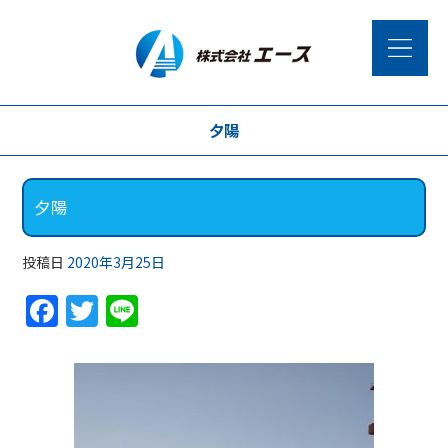
夕陽
夕陽
投稿日
2020年3月25日
F
T
Li
a
w
n
c
itt
e
e
er
b