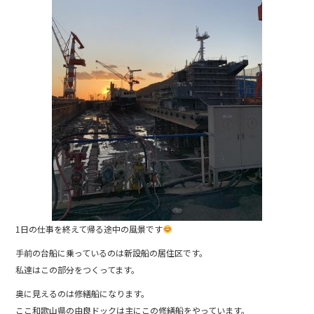
o
o
k
1日の仕事を終えて帰る途中の風景です
手前の台船に乗っているのは新設船の居住区です。
私達はこの部分をつくってます。
奥に見えるのは修繕船になります。
ここ和歌山県の由良ドックは主にこの修繕船をやっています。