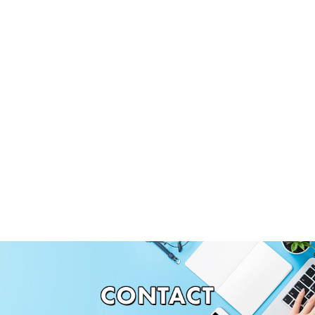
勤務場所
九州圏内、関西、関東
（出張先による）
勤務時間
8:00～17:00（出張先による）
休日休暇
日曜
長期休暇あり（GW、お盆、正月）
就業カレンダーに準ずる
※出張先による
手 当
出張手当
保 険
社会保険完備
福利厚生
●寮あり
●作業服・道具支給
●昇給あり