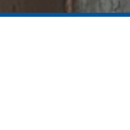
募集職種
プラント建設作業員
応募対象
◆学歴不問
◆経験不問
◆性別不明
玉掛け、溶接、クレーン、フォークリフト等
資格保有者大歓迎
業務内容
■プラント工事
■溶接工事
■配管工事
雇用形態
正社員、もしくは契約社員
給 与
【日給】10,000円～15,000円（能力による）